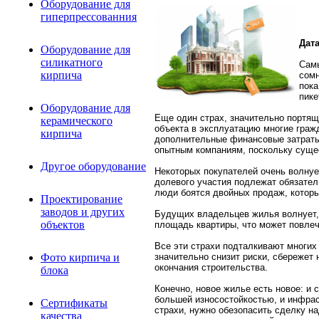
Оборудование для
гиперпрессованния
Дата
Оборудование для
силикатного
Самы
кирпича
сомн
пока
пике
Оборудование для
Еще один страх, значительно портящ
керамического
объекта в эксплуатацию многие граж
кирпича
дополнительные финансовые затраты
опытным компаниям, поскольку сущес
Другое оборудование
Некоторых покупателей очень волнуе
долевого участия подлежат обязател
люди боятся двойных продаж, которые
Проектирование
заводов и других
Будущих владельцев жилья волнует, 
объектов
площадь квартиры, что может повлеч
Все эти страхи подталкивают многих
значительно снизит риски, сбережет 
Фото кирпича и
окончания строительства.
блока
Конечно, новое жилье есть новое: и
большей износостойкостью, и инфраст
Сертификаты
страхи, нужно обезопасить сделку н
качества