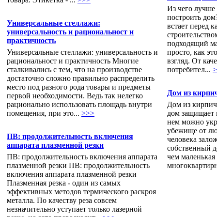
Из чего лучше
построить дом
Универсальные стеллажи:
встает перед к
универсальность и рациональност и
строительство
практичность
подходящий ма
Универсальные стеллажи: универсальность и
просто, как эт
рациональност и практичность Многие
взгляд. От кач
сталкивались с тем, что на производстве
потребител...
>
достаточно сложно правильно распределить
место под разного рода товары и предметы
Дом из кирпи
первой необходимости. Ведь так нелегко
рационально использовать площадь внутри
Дом из кирпи
помещения, при это...
>>>
дом защищает н
нем можно укр
убежище от лю
ПВ: продолжительность включения
человека залож
аппарата плазменной резки
собственный д
ПВ: продолжительность включения аппарата
чем маленькая
плазменной резки ПВ: продолжительность
многоквартирн
включения аппарата плазменной резки
Плазменная резка - один из самых
эффективных методов термического раскроя
металла. По качеству реза совсем
незначительно уступает только лазерной