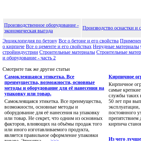
Производственное оборудование -
Производство оснастки и 
экономическая выгода
Энциклопедия по бетону
Все о бетоне и его свойства
Применен
о кирпиче
Все о цементе и его свойствах
Нерудные материалы
стройиндустрии
Строительные материалы
Строительные матери
и оборудование - часть 2
Смотрите так же другие статьи
Самоклеящаяся этикетка. Все
Кирпичное ог
преимущества, возможности, основные
Кирпичное огр
методы и оборудование для её нанесения на
самые крепкие
упаковку или товар.
службы таких 
Самоклеящаяся этикетка. Все преимущества,
50 лет при вы
возможности, основные методы и
эксплуатации,
оборудование для её нанесения на упаковку
постоянного у
или товар. Не секрет, что одним из основных
препятствием 
факторов, влияющих на объёмы продаж того
кирпича станов
или иного изготавливаемого продукта,
является правильное оформление упаковки
Из чего лучше
товара. Этикетка - ...
>>>