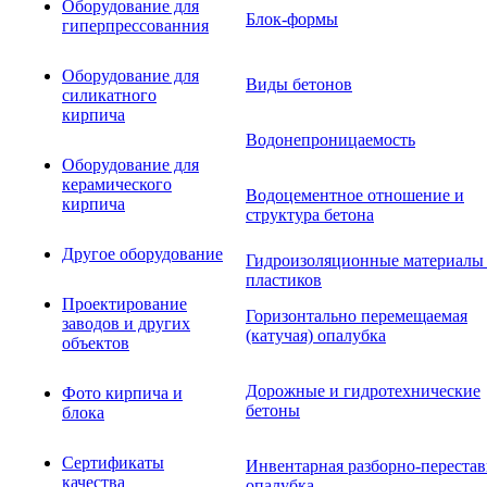
Оборудование для
Блок-формы
гиперпрессованния
Оборудование для
Виды бетонов
силикатного
кирпича
Водонепроницаемость
Оборудование для
керамического
Водоцементное отношение и
кирпича
структура бетона
Другое оборудование
Гидроизоляционные материалы
пластиков
Проектирование
Горизонтально перемещаемая
заводов и других
(катучая) опалубка
объектов
Дорожные и гидротехнические
Фото кирпича и
бетоны
блока
Сертификаты
Инвентарная разборно-перестав
качества
опалубка