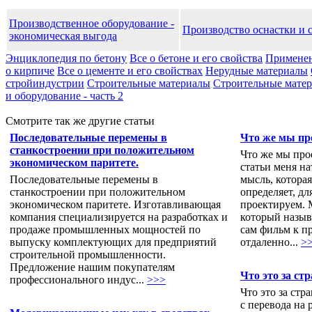
Производственное оборудование -
Производство оснастки и 
экономическая выгода
Энциклопедия по бетону
Все о бетоне и его свойства
Применен
о кирпиче
Все о цементе и его свойствах
Нерудные материалы
стройиндустрии
Строительные материалы
Строительные матери
и оборудование - часть 2
Смотрите так же другие статьи
Последовательные перемены в
Что же мы пр
станкостроении при положительном
Что же мы про
экономическом паритете.
статьи меня н
Последовательные перемены в
мысль, которая
станкостроении при положительном
определяет, дл
экономическом паритете. Изготавливающая
проектируем. 
компания специализируется на разработках и
который назыв
продаже промышленных мощностей по
сам фильм к п
выпуску комплектующих для предприятий
отдаленно...
>
строительной промышленности.
Предложение нашим покупателям
Что это за ст
профессионального индус...
>>>
Что это за стр
с перевода на 