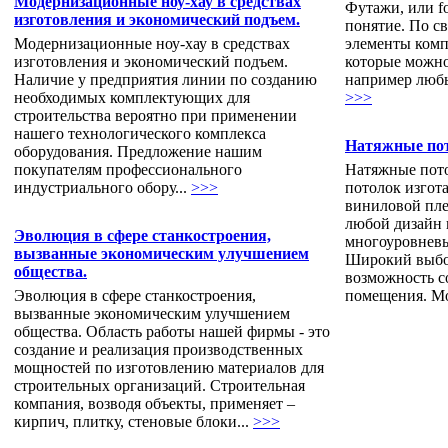
Модернизационные ноу-хау в средствах
Футажи, или f
изготовления и экономический подъем.
понятие. По св
Модернизационные ноу-хау в средствах
элементы комп
изготовления и экономический подъем.
которые можно
Наличие у предприятия линии по созданию
например любые
необходимых комплектующих для
>>>
строительства вероятно при применении
нашего технологического комплекса
Натяжные по
оборудования. Предложение нашим
покупателям профессионального
Натяжные пот
индустриального обору...
>>>
потолок изгот
виниловой пле
любой дизайн 
Эволюция в сфере станкостроения,
многоуровневы
вызванные экономическим улучшением
Широкий выбор
общества.
возможность с
Эволюция в сфере станкостроения,
помещения. Мо
вызванные экономическим улучшением
общества. Область работы нашей фирмы - это
создание и реализация производственных
мощностей по изготовлению материалов для
строительных организаций. Строительная
компания, возводя объекты, применяет –
кирпич, плитку, стеновые блоки...
>>>