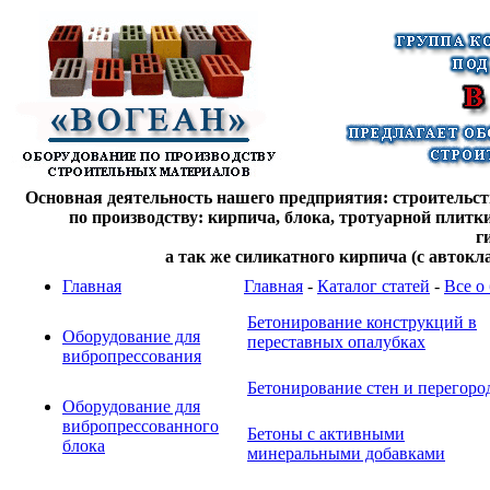
Основная деятельность нашего предприятия: строительств
по производству: кирпича, блока, тротуарной плитк
г
а так же силикатного кирпича (с автокл
Главная
Главная
-
Каталог статей
-
Все о
Бетонирование конструкций в
Оборудование для
переставных опалубках
вибропрессования
Бетонирование стен и перегоро
Оборудование для
вибропрессованного
Бетоны с активными
блока
минеральными добавками