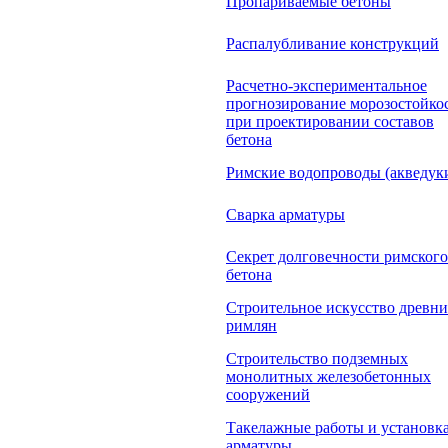
Пропариваемые бетоны
Распалубливание конструкций
Расчетно-экспериментальное
прогнозирование морозостойко
при проектировании составов
бетона
Римские водопроводы (акведук
Сварка арматуры
Секрет долговечности римского
бетона
Строительное искусство древн
римлян
Строительство подземных
монолитных железобетонных
сооружений
Такелажные работы и установк
арматуры