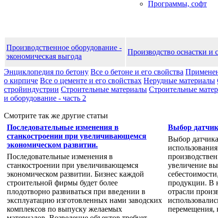
Программы, софт
Производственное оборудование -
Производство оснастки и 
экономическая выгода
Энциклопедия по бетону
Все о бетоне и его свойства
Применен
о кирпиче
Все о цементе и его свойствах
Нерудные материалы
стройиндустрии
Строительные материалы
Строительные матери
и оборудование - часть 2
Смотрите так же другие статьи
Последовательные изменения в
Выбор датчик
станкостроении при увеличивающемся
Выбор датчик
экономическом развитии.
использования
Последовательные изменения в
производствен
станкостроении при увеличивающемся
увеличение вы
экономическом развитии. Бизнес каждой
себестоимости
строительной фирмы будет более
продукции. В 
плодотворно развиваться при введении в
отрасли произв
эксплуатацию изготовленных нами заводских
использовалис
комплексов по выпуску желаемых
перемещения, 
материалов. Возведение объектов требует