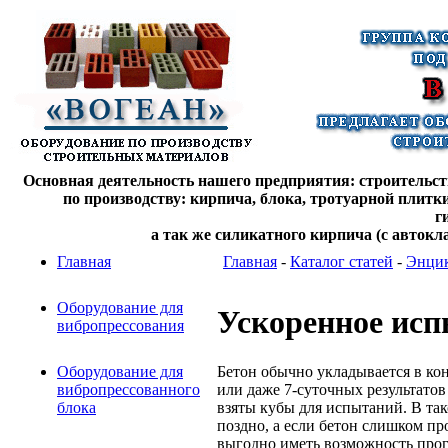
Основная деятельность нашего предприятия: строительств
по производству: кирпича, блока, тротуарной плитк
г
а так же силикатного кирпича (с автокл
Главная
Главная
-
Каталог статей
-
Энцик
Оборудование для
Ускоренное исп
вибропрессования
Бетон обычно укладывается в ко
Оборудование для
или даже 7-суточных результатов
вибропрессованного
взяты кубы для испытаний. В так
блока
поздно, а если бетон слишком пр
выгодно иметь возможность прогн