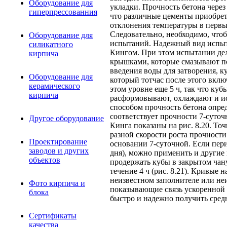
Оборудование для
укладки. Прочность бетона через
гиперпрессованния
что различные цементы приобрета
отклонения температуры в первы
Следовательно, необходимо, что
Оборудование для
испытаний. Надежный вид испыта
силикатного
Кингом. При этом испытании дел
кирпича
крышками, которые смазывают по
введения воды для затворения, 
Оборудование для
который тотчас после этого включ
керамического
этом уровне еще 5 ч, так что ку
кирпича
расформовывают, охлаждают и ис
способом прочность бетона опред
соответствует прочности 7-суто
Другое оборудование
Кинга показаны на рис. 8.20. То
разной скорости роста прочност
Проектирование
основании 7-суточной. Если пери
заводов и других
дня), можно применить и другие
объектов
продержать кубы в закрытом чану
течение 4 ч (рис. 8.21). Кривые 
неизвестном заполнителе или не
Фото кирпича и
показывающие связь ускоренной 
блока
быстро и надежно получить сред
Сертификаты
качества