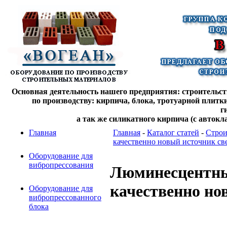
Основная деятельность нашего предприятия: строительств
по производству: кирпича, блока, тротуарной плитк
г
а так же силикатного кирпича (с автокл
Главная
Главная
-
Каталог статей
-
Строи
качественно новый источник све
Оборудование для
вибропрессования
Люминесцентны
качественно но
Оборудование для
вибропрессованного
блока