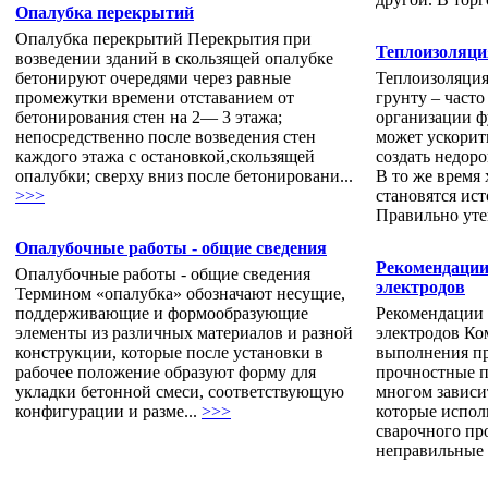
Опалубка перекрытий
Опалубка перекрытий Перекрытия при
Теплоизоляци
возведении зданий в скользящей опалубке
бетонируют очередями через равные
Теплоизоляция
промежутки времени отставанием от
грунту – часто
бетонирования стен на 2— 3 этажа;
организации ф
непосредственно после возведения стен
может ускорит
каждого этажа с остановкой,скользящей
создать недор
опалубки; сверху вниз после бетонировани...
В то же время
>>>
становятся ис
Правильно уте
Опалубочные работы - общие сведения
Рекомендации
Опалубочные работы - общие сведения
электродов
Термином «опалубка» обозначают несущие,
поддерживающие и формообразующие
Рекомендации 
элементы из различных материалов и разной
электродов Ко
конструкции, которые после установки в
выполнения пр
рабочее положение образуют форму для
прочностные п
укладки бетонной смеси, соответствующую
многом зависи
конфигурации и разме...
>>>
которые испол
сварочного про
неправильные 