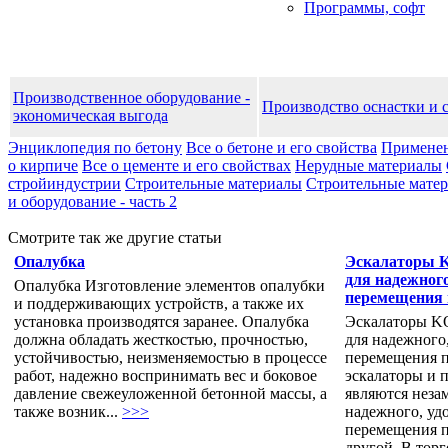
Программы, софт
Производственное оборудование -
Производство оснастки и 
экономическая выгода
Энциклопедия по бетону
Все о бетоне и его свойства
Применен
о кирпиче
Все о цементе и его свойствах
Нерудные материалы
стройиндустрии
Строительные материалы
Строительные матери
и оборудование - часть 2
Смотрите так же другие статьи
Опалубка
Эскалаторы K
для надежного
Опалубка Изготовление элементов опалубки
перемещения 
и поддерживающих устройств, а также их
установка производятся заранее. Опалубка
Эскалаторы KO
должна обладать жесткостью, прочностью,
для надежного
устойчивостью, неизменяемостью в процессе
перемещения п
работ, надежно воспринимать вес и боковое
эскалаторы и 
давление свежеуложенной бетонной массы, а
являются неза
также возник...
>>>
надежного, уд
перемещения п
другой. В торг