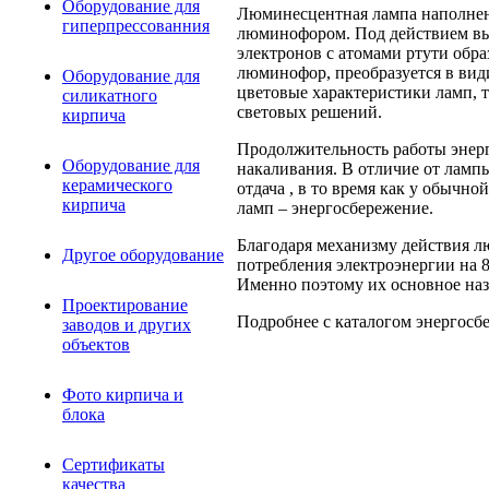
Оборудование для
Люминесцентная лампа наполнена
гиперпрессованния
люминофором. Под действием вы
электронов с атомами ртути обра
люминофор, преобразуется в ви
Оборудование для
цветовые характеристики ламп, т
силикатного
световых решений.
кирпича
Продолжительность работы энер
Оборудование для
накаливания. В отличие от ламп
керамического
отдача , в то время как у обычн
кирпича
ламп – энергосбережение.
Благодаря механизму действия 
Другое оборудование
потребления электроэнергии на 
Именно поэтому их основное наз
Проектирование
Подробнее с каталогом энергосб
заводов и других
объектов
Фото кирпича и
блока
Сертификаты
качества