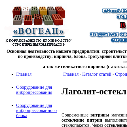
Основная деятельность нашего предприятия: строительств
по производству: кирпича, блока, тротуарной плитк
г
а так же силикатного кирпича (с автокл
Главная
Главная
-
Каталог статей
-
Строи
Оборудование для
Лаголит-остекл
вибропрессования
Оборудование для
вибропрессованного
Современные
витрины
магазин
блока
остекление витрин
выполняетс
стеклопакетов. Через
остекленн