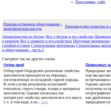
Программы, софт
Производственное оборудование -
Производство оснастки и 
экономическая выгода
Энциклопедия по бетону
Все о бетоне и его свойства
Применен
о кирпиче
Все о цементе и его свойствах
Нерудные материалы
стройиндустрии
Строительные материалы
Строительные матери
и оборудование - часть 2
Смотрите так же другие статьи
Отбор проб
Природные за
Отбор проб Определять различные свойства
Природные зап
заполнителя приходится на образцах,
пор мы рассма
изготовленных из исходной горной породы.
встречающихся
В этом случае результаты испытаний
Однако заполн
относятся, строго говоря, только к материалу
получены из 
заполнителя. Однако поскольку нас
петрографичес
интересуют свойства заполнителя в его массе,
как дробленые
т. е. в том виде, в ко...
>>>
природным пут