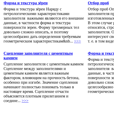
Форма и текстура зёрен
Отбор проб
Форма и текстура зёрен Наряду с
Отбор проб Оп
петрологическими характеристиками
заполнителя пр
заполнителя важными являются его внешние
изготовленных
данные, в частности форма и текстура
В этом случае
поверхности зерен. Форму трехмерных тел
относятся, стр
довольно сложно описать, и поэтому
заполнителя. 
целесообразно дать определения требуемым
интересуют сво
геометрическим характеристикам&nb...
>>>
т. е. в том виде
Сцепление заполнителя с цементным
Форма и текст
камнем
Форма и тексту
Сцепление заполнителя с цементным камнем
петрологическ
Сцепление между заполнителями и
заполнителя в
цементным камнем является важным
данные, в част
фактором, влияющим на прочность бетона,
поверхности з
особенно при изгибе. Значение сцепления
довольно слож
начинают полностью понимать только в
целесообразно
настоящее время. Сцепление отчасти
геометрически
объясняется плотным прилеганием и
соедине...
>>>