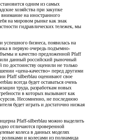
 становится одним из самых
дские хозяйства при закупке
е внимание на иностранного
ебя на мировом рынке как знак
частности гидравлических тележек, мы
 и успешного бизнеса, появилась на
щика в первую очередь подъемно-
Объемы и качество предложенной Pfaff
ватили данный российский рыночный
й по достоинству оценили не только
ошении «цена-качество» перед другими
Pfaff silberblau оценивают свое
rblau всегда будет оставаться очень
изации труда, разработкам новых
требности в которых вызывают как
есурсов. Несомненно, не последнюю
теля будет играть и достаточно низкая
церна Pfaff-silberblau можно выделить
годно отличаются проверенной
левые колеса в данных моделях
с роликами и колесами из полиамида