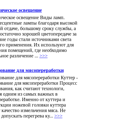
ическое освещение
ическое освещение Виды ламп.
сцентные лампы благодаря высокой
й отдаче, большому сроку службы, а
остаточно хорошей цветопередаче за
ние годы стали источниками света
го применения. Их используют для
ния помещений, где необходимо
ное различение ...
>>>
ование для мясопереработки
ование для мясопереработки Куттер -
ование для мясопереработки Процесс
вания, как считают технологи,
ся одним из самых важных в
еработке. Именно от куттера и
укции ножевой головки куттера
 качество измельчения мяса. Не
 допускать перегрева ку...
>>>