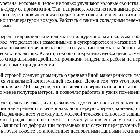
уретана, которые в целом не только улучшают ходовые свойства 
ь сферу ее применения. Так, например, колеса из полиамида ре
ной среде: с повышенным содержанием солей или других химиче
ой температурой воздуха. Работать с такими складскими тележ
ными.
чередь гидравлические тележки с полиуретановыми колесами о
ход, что делает их незаменимыми в супермаркетах и магазинах. 
ана позволяет увеличить срок эксплуатации тележки на бетонн
еских покрытиях. Кстати, говоря о покрытиях, необходимо отме
со специальными двойными роликами тандем, для работы на нер
ния помех при движении.
й строкой следует упомянуть о чрезвычайной маневренности те
тся уникальной конструкцией техники. Дело в том, что угол пов
составляет 210 градусов, что позволяет совершать поворот такой
 менее полутора метров, и позволяет работать в узких помещен
 складских тележек, их надежность и долговечность использован
ционные решения и материалы, но в первую очередь, конечно, с
 Гидравлика всех упомянутых моделей тележек полностью защи
вий. Продлевают срок службы тележек установленные манжеты 
. Защитой от деформации подъемных вил служит перегрузочный
ь грузы тяжелее установленных паспортными данными техники