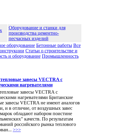
Оборудование и станки для
х
производства цементно-
песчасных изделий
ое оборудование
Бетонные работы
Все
конструкции
Статьи о строительстве и
ть и оборудование
Промышленноcть
тепловые завесы VECTRA с
ческими нагревателями
тепловые завесы VECTRA с
ческими нагревателями Британские
ые завесы VECTRA не имеют аналогов
и, и в отличие, от воздушных завес
 марок обладают набором поистине
ьменских" качеств. По результатам
ований российского рынка теплового
ван...
>>>