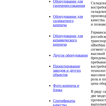
Оборудование для
Складска
гиперпрессованния
востребо
складско
производ
Оборудование для
качества
силикатного
и познак
кирпича
Германск
Оборудование для
российск
керамического
транспор
кирпича
silberbl
сегмент 
высокий 
Другое оборудование
брендовы
пребывани
Проектирование
востребо
заводов и других
технолог
объектов
массовое
роль в п
цена обо
Фото кирпича и
блока
В ряду с
две моде
прочност
Сертификаты
выполнен
качества