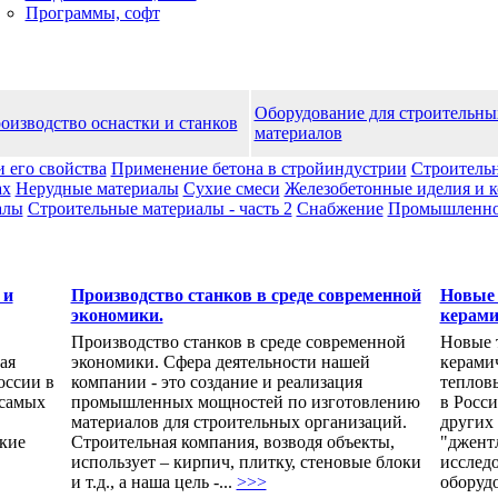
Программы, софт
Оборудование для строительны
оизводство оснастки и станков
материалов
и его свойства
Применение бетона в стройиндустрии
Строительн
ах
Нерудные материалы
Сухие смеси
Железобетонные иделия и 
алы
Строительные материалы - часть 2
Снабжение
Промышленноc
 и
Производство станков в среде современной
Новые 
экономики.
керами
Производство станков в среде современной
Новые 
ая
экономики. Сфера деятельности нашей
керами
оссии в
компании - это создание и реализация
теплов
 самых
промышленных мощностей по изготовлению
в Росси
материалов для строительных организаций.
других
кие
Строительная компания, возводя объекты,
"джентл
использует – кирпич, плитку, стеновые блоки
исслед
и т.д., а наша цель -...
>>>
оборудо