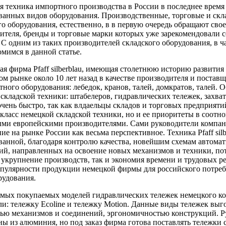
я техника импортного производства в России в последнее время
ванных видов оборудования. Производственные, торговые и скла
го оборудования, естественно, в в первую очередь обращают сво
ителя, бренды и торговые марки которых уже зарекомендовали с
. С одним из таких производителей складского оборудования, в 
омимся в данной статье.
ая фирма Pfaff silberblau, имеющая столетнюю историю развития
ом рынке около 10 лет назад в качестве производителя и постав
тного оборудования: лебедок, кранов, талей, домкратов, талей. 
au складской техники: штабелеров, гидравлических тележек, зах
очень быстро, так как влдаельцы складов и торговых предприяти
класс немецкой складской техники, но и ее приоритеты в соотн
ми европейскими производителями. Сами руководители компании 
е на рынке России как весьма перспективное. Техника Pfaff silbe
ванной, благодаря контролю качества, новейшим схемам автомат
ий, направленных на освоение новых механизмов и техники, по
 укрупнение производств, так и экономия времени и трудовых р
опулярности продукции немецкой фирмы для российского потреби
рудования.
амых покупаемых моделей гидравлических тележек немецкого кон
ли: тележку Ecoline и тележку Motion. Данные виды тележек вы
ью механизмов и соединений, эргономичностью конструкций. Ру
ы из алюминия, но под заказ фирма готова поставлять тележки 