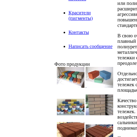
или поли
расширит
Красители
агрессив
(пигменты)
повышенн
стандарт
Контакты
В свою о
плавный 
Написать сообщение
полиурет
металлич
тележки 
преодоле
Фото продукции
Отдельно
достигае
тележек 
площадью
Качество
конструк
тележек.
воздейст
сальники
поднимат