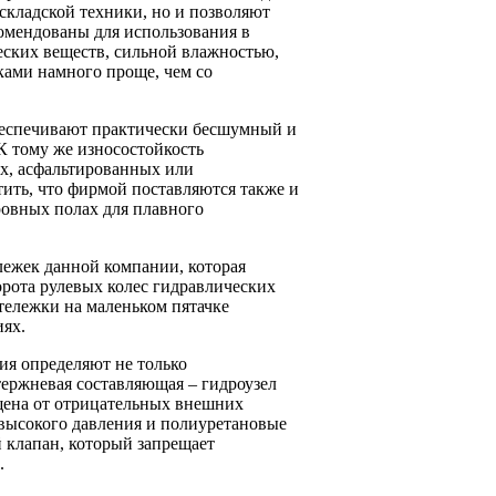
складской техники, но и позволяют
комендованы для использования в
ских веществ, сильной влажностью,
ками намного проще, чем со
беспечивают практически бесшумный и
К тому же износостойкость
ых, асфальтированных или
тить, что фирмой поставляются также и
овных полах для плавного
лежек данной компании, которая
орота рулевых колес гидравлических
 тележки на маленьком пятачке
иях.
ия определяют не только
тержневая составляющая – гидроузел
щена от отрицательных внешних
высокого давления и полиуретановые
 клапан, который запрещает
.