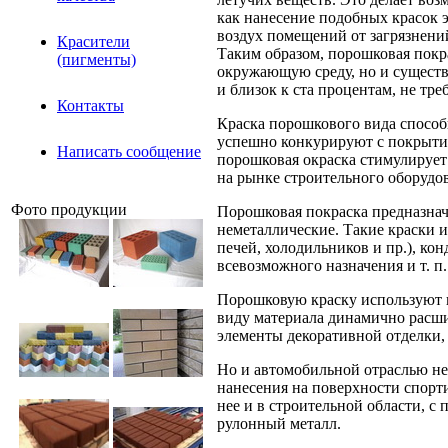
как нанесение подобных красок э
воздух помещений от загрязнени
Красители
Таким образом, порошковая покра
(пигменты)
окружающую среду, но и существ
и близок к ста процентам, не тре
Контакты
Краска порошкового вида способ
успешно конкурируют с покрыти
Написать сообщение
порошковая окраска стимулирует
на рынке строительного оборудо
Фото продукции
Порошковая покраска предназначе
неметаллические. Такие краски 
печей, холодильников и пр.), ко
всевозможного назначения и т. п.
Порошковую краску используют и
виду материала динамично расши
элементы декоративной отделки, 
Но и автомобильной отраслью не
нанесения на поверхности спорти
нее и в строительной области, 
рулонный металл.