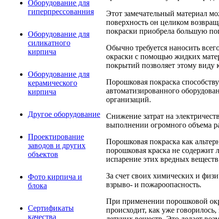
Оборудование для
гиперпрессованния
Этот замечательный материал мо
поверхность он целиком возвращ
покраски приобрела большую по
Оборудование для
силикатного
Обычно требуется наносить всего
кирпича
окраски с помощью жидких матер
покрытий позволяет этому виду 
Оборудование для
Порошковая покраска способству
керамического
автоматизированного оборудован
кирпича
организаций.
Другое оборудование
Снижение затрат на электричест
выполнении огромного объема ра
Проектирование
Порошковая покраска как альтер
заводов и других
порошковая краска не содержит л
объектов
испарение этих вредных веществ 
За счет своих химических и физи
Фото кирпича и
взрыво- и пожароопасность.
блока
При применении порошковой окра
Сертификаты
происходит, как уже говорилось,
качества
летучих веществ. Это делает во