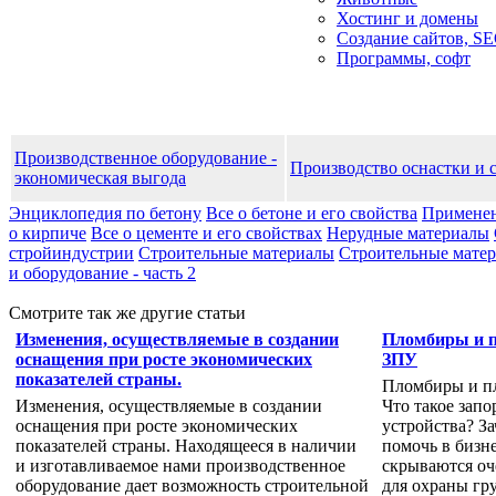
Хостинг и домены
Создание сайтов, S
Программы, софт
Производственное оборудование -
Производство оснастки и 
экономическая выгода
Энциклопедия по бетону
Все о бетоне и его свойства
Применен
о кирпиче
Все о цементе и его свойствах
Нерудные материалы
стройиндустрии
Строительные материалы
Строительные матери
и оборудование - часть 2
Смотрите так же другие статьи
Изменения, осуществляемые в создании
Пломбиры и п
оснащения при росте экономических
ЗПУ
показателей страны.
Пломбиры и п
Изменения, осуществляемые в создании
Что такое зап
оснащения при росте экономических
устройства? З
показателей страны. Находящееся в наличии
помочь в бизн
и изготавливаемое нами производственное
скрываются оч
оборудование дает возможность строительной
для охраны гр