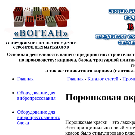
Основная деятельность нашего предприятия: строительств
по производству: кирпича, блока, тротуарной плитк
г
а так же силикатного кирпича (с автокл
Главная
Главная
-
Каталог статей
-
Промы
Оборудование для
Порошковая ок
вибропрессования
Оборудование для
вибропрессованного
Порошковые краски – это лакокра
блока
Этот принципиально новый матер
красок было стимулировано рядо