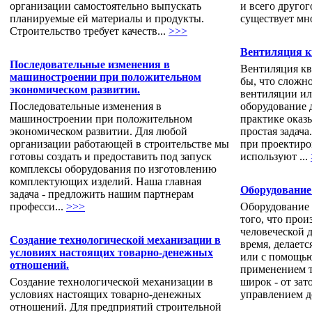
организации самостоятельно выпускать
и всего друго
планируемые ей материалы и продукты.
существует мн
Строительство требует качеств...
>>>
Вентиляция к
Последовательные изменения в
Вентиляция кв
машиностроении при положительном
бы, что сложно
экономическом развитии.
вентиляции ил
Последовательные изменения в
оборудование 
машиностроении при положительном
практике оказы
экономическом развитии. Для любой
простая задач
организации работающей в строительстве мы
при проектиро
готовы создать и предоставить под запуск
используют ...
комплексы оборудования по изготовлению
комплектующих изделий. Наша главная
Оборудование 
задача - предложить нашим партнерам
професси...
>>>
Оборудование 
того, что прои
человеческой 
Создание технологической механизации в
время, делает
условиях настоящих товарно-денежных
или с помощью
отношений.
применением т
Создание технологической механизации в
широк - от за
условиях настоящих товарно-денежных
управлением д
отношений. Для предприятий строительной