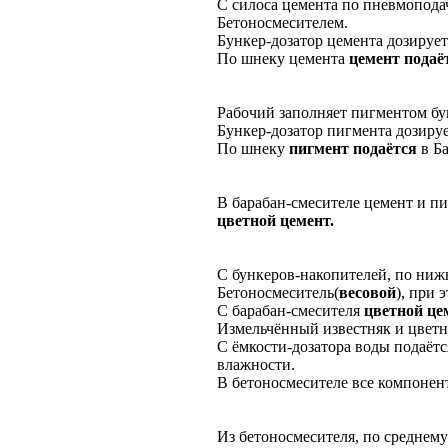
С силоса цемента по пневмоподач
Бетоносмесителем.
Бункер-дозатор цемента дозирует
По шнеку цемента
цемент подаё
Рабочий заполняет пигментом бу
Бункер-дозатор пигмента дозируе
По шнеку
пигмент подаётся
в Б
В барабан-смесителе цемент и п
цветной цемент.
С бункеров-накопителей, по ни
Бетоносмеситель(
весовой
), при
С барабан-смесителя
цветной ц
Измельчённый известняк и цветн
С ёмкости-дозатора воды подаёт
влажности.
В бетоносмесителе все компоне
Из бетоносмесителя, по среднем