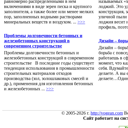
равномерно распределенными в нем
называемых «
включениями в виде зерен песка и крупного
лоджий. Это у
заполнителя, а также более или менее мелких
конструкция, 
пор, заполненных водными растворами
уличной пыли 
минеральных веществ и воздухом. ...
>>>
лоджия весит 
профиль, поэто
Проблемы долговечности бетонных и
железобетонных конструкций в
Дизайн – борь
современном строительстве
Дизайн – борь
Проблемы долговечности бетонных и
борьба с повсе
железобетонных конструкций в современном
работаешь в сф
строительстве В последние годы существует
момент, что к
тенденция использования в промышленности
себя. Вдумайте
строительных материалов отходов
делаете. А вы е
производства (зол, золошлаковых смесей и
делаете…Один 
др.), применения для изготовления бетонных
и железобетонных ...
>>>
© 2005-2026 г.
http://vogean.com
Вс
Сайт работает на си