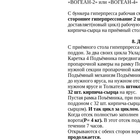
«ВОГЕАН-2» или «ВОГЕАН-4»
С бункера гиперпресса рабочая с
стороннее гиперпрессование 2 ш
доставляет(новый цикл) рабочую
кирпича-сырца на приёмный стол,
8. 
С приёмного стола гипепрпресса
поддон. За два своих цикла Укла
Каретка 4 Подъёмника передвигае
пропарочной камеры на рамку П
нужной секции пропарочной кам
Подъёмный механизм Подъёмника
до нужного яруса, на нужном отс
нужном ярусе и Толкатель
шток
32 шт. кирпича-сырца
на ярус.
Пустая рамка Поъёмника, при по
поддоном с 32 шт. кирпича-сырца
сырцом).
И так цикл за циклом.
Когда отсек полностью заполнен
ворота(
Р= 4 кг).
В этот отсек по
течении 7 часов.
Открываются с обеих сторон вор
продолжается.