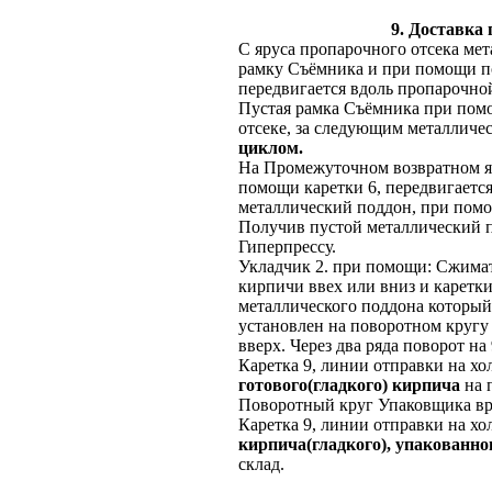
9. Доставка
С яруса пропарочного отсека ме
рамку Съёмника и при помощи по
передвигается вдоль пропарочно
Пустая рамка Съёмника при помо
отсеке, за следующим металличе
циклом.
На Промежуточном возвратном яр
помощи каретки 6, передвигается
металлический поддон, при помо
Получив пустой металлический п
Гиперпрессу.
Укладчик 2. при помощи: Сжимат
кирпичи ввех или вниз и каретки
металлического поддона которы
установлен на поворотном кругу 
вверх. Через два ряда поворот на
Каретка 9, линии отправки на хо
готового(гладкого) кирпича
на 
Поворотный круг Упаковщика вра
Каретка 9, линии отправки на хо
кирпича(гладкого), упакованно
склад.