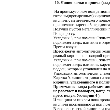
10. Линия колки кирпича (глад
На промежуточном возвратном яр
готовым(пропаренным) кирпичом
кирпича с металлического поддо
при помощи каретки 6 передвига
Получив пустой металлический п
Гиперпрессу.
Укладчик 3, при помощи:Сжимате
поднимает вверх или вниз и каре
Пресса колуна.
Пресс-колун
автоматически коли
рваный кирпич на выходной прие
Укладчик 4, при помощи Сжимате
поднимает вверх или вниз, карет
поддон, который установлен на п
Упаковщик автоматически упаков
Каретка 9, линии отправки на х
кирпича, упакованного в поли
Примечание: когда работает лин
не работает и наоборот, когда 
пресс-колун, Укладчик 4 ).
И так цикл за циклом пока проп
кирпичи пропариваются при помо
В технологической линии два пу