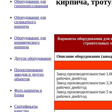
кирпича, трот
Оборудование для
гиперпрессованния
Оборудование для
силикатного
кирпича
Оборудование для
Варианты оборудования для 
керамического
строительных 
кирпича
Описание оборудования (завод
Другое оборудование
Проектирование
Завод производительностью 1,68 
заводов и других
рабочих дней/год
объектов
Завод производительностью 3,36 
рабочих дней/год
Фото кирпича и
Завод производительностью 5 млн
блока
рабочих дней/год
Сертификаты
качества