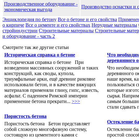
Производственное оборудование -
Производство оснастки и 
экономическая выгода
Энциклопедия по бетону
Все о бетоне и его свойства
Применен
о кирпиче
Все о цементе и его свойствах
Нерудные материалы
стройиндустрии
Строительные материалы
Строительные матери
и оборудование - часть 2
Смотрите так же другие статьи
Историческая справка о бетоне
Что необходи
деревянного 
Историческая справка о бетоне При
возведении массивных сооружений и таких
Что необходим
конструкций, как своды, купола,
деревянного о
триумфальные арки, ещё древние римляне
наше время, ка
использовали бетон, и в качестве вяжущих
пользоваться с
материалов применяли глину, гипс, известь,
которые изгот
асфальт. С падением Римской империи
сырья. Наприме
применение бетона прекрати...
>>>
самым большим
стали сдавать 
Пористость бетона
Остекление б
Пористость бетона Бетон представляет
собой сложную многофазную систему,
Остекление б
состоящую из цементного камня с
простой способ