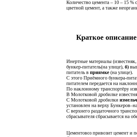
Количество цемента – 10 – 15 % о
цветной цемент, а также неорган
Краткое описание
Инертные материалы (известняк,
бункер-питатель(на улице),
б)
вы
питатель в
приямке
(на улице).
С этого Приёмного бункера-пита
питателем передается на наклонн
По наклонному транспортёру изве
В Молотковой дробилке известняк
С Молотковой дробилки
измель
установлен на верху Бункеров–н
С верхнего раздаточного транс
сбрасывателя сбрасывается на об
Цементовоз привозит цемент и по