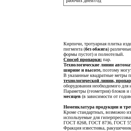
рабочих дней/год
Кирпичи, тротуарная плитка изде
пигмента
(
без обжига
)
различные
формы пустот) и полнотелый.
Способ пропарки:
пар.
Технологические линии автома
ширине и высоте,
поэтому могу
В указанные квадратные метры 
технологической линии, пропа
оборудования необходимого для 
Параметры (геометрия) блоков и 
месяцев
(в зависимости от годов
Номенклатура продукции и тре
Кроме стандартных, возможно и
используемые для гиперпрессов
ГОСТ 8268, ГОСТ 8736, ГОСТ 55
Фракция известняка, ракушечника